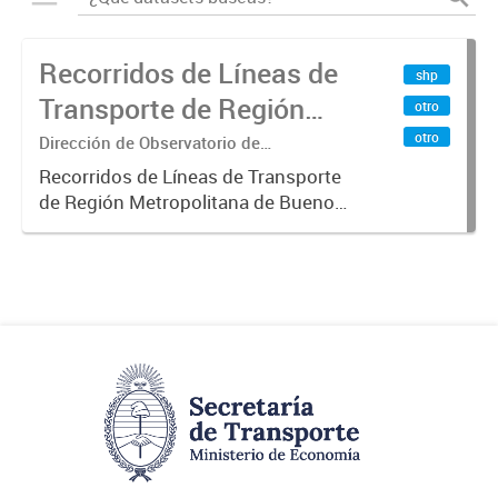
Recorridos de Líneas de
shp
Transporte de Región
otro
Metropolitana de
otro
Dirección de Observatorio de
Transporte, Estudio y Sistemas
Buenos Aires (RMBA)
Recorridos de Líneas de Transporte
de Región Metropolitana de Buenos
Aires (RMBA).-