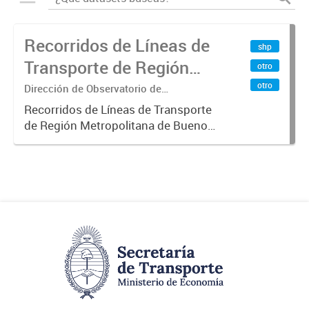
Recorridos de Líneas de
shp
Transporte de Región
otro
Metropolitana de
otro
Dirección de Observatorio de
Transporte, Estudio y Sistemas
Buenos Aires (RMBA)
Recorridos de Líneas de Transporte
de Región Metropolitana de Buenos
Aires (RMBA).-