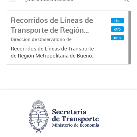
Recorridos de Líneas de
shp
Transporte de Región
otro
Metropolitana de
otro
Dirección de Observatorio de
Transporte, Estudio y Sistemas
Buenos Aires (RMBA)
Recorridos de Líneas de Transporte
de Región Metropolitana de Buenos
Aires (RMBA).-