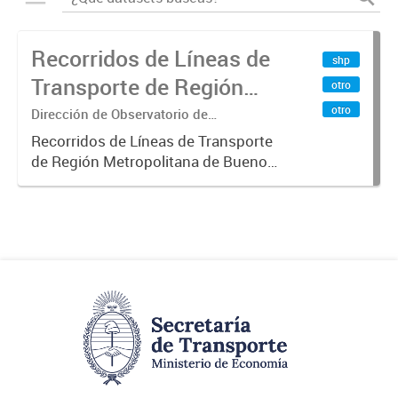
Recorridos de Líneas de
shp
Transporte de Región
otro
Metropolitana de
otro
Dirección de Observatorio de
Transporte, Estudio y Sistemas
Buenos Aires (RMBA)
Recorridos de Líneas de Transporte
de Región Metropolitana de Buenos
Aires (RMBA).-