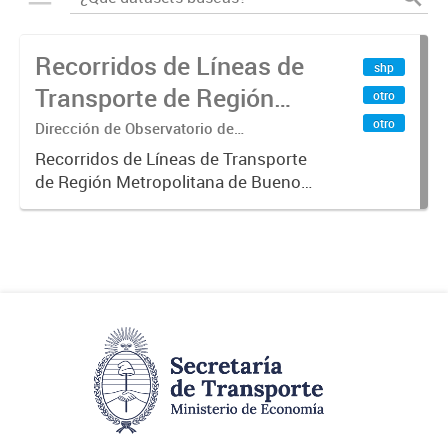
Recorridos de Líneas de
shp
Transporte de Región
otro
Metropolitana de
otro
Dirección de Observatorio de
Transporte, Estudio y Sistemas
Buenos Aires (RMBA)
Recorridos de Líneas de Transporte
de Región Metropolitana de Buenos
Aires (RMBA).-