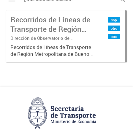
Recorridos de Líneas de
shp
Transporte de Región
otro
Metropolitana de
otro
Dirección de Observatorio de
Transporte, Estudio y Sistemas
Buenos Aires (RMBA)
Recorridos de Líneas de Transporte
de Región Metropolitana de Buenos
Aires (RMBA).-