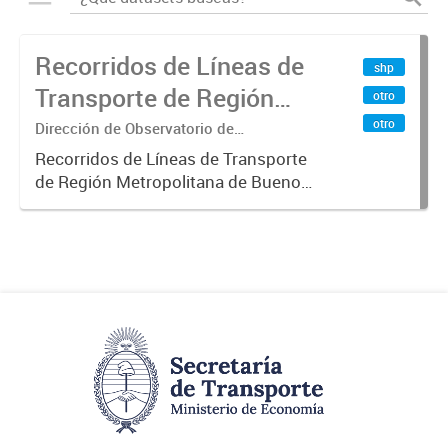
Recorridos de Líneas de
shp
Transporte de Región
otro
Metropolitana de
otro
Dirección de Observatorio de
Transporte, Estudio y Sistemas
Buenos Aires (RMBA)
Recorridos de Líneas de Transporte
de Región Metropolitana de Buenos
Aires (RMBA).-