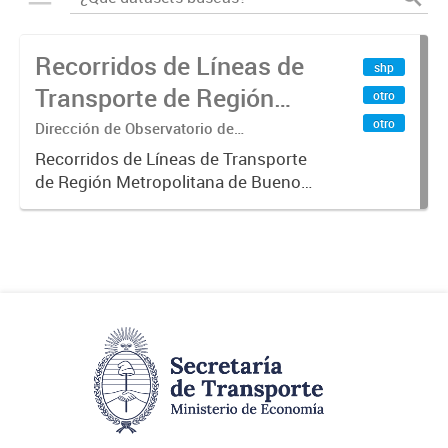
Recorridos de Líneas de
shp
Transporte de Región
otro
Metropolitana de
otro
Dirección de Observatorio de
Transporte, Estudio y Sistemas
Buenos Aires (RMBA)
Recorridos de Líneas de Transporte
de Región Metropolitana de Buenos
Aires (RMBA).-