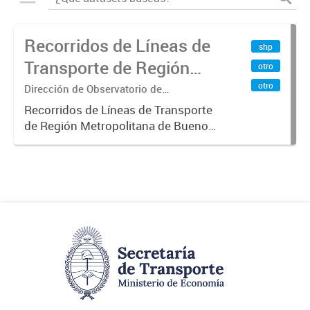
Recorridos de Líneas de
shp
Transporte de Región
otro
Metropolitana de
otro
Dirección de Observatorio de
Transporte, Estudio y Sistemas
Buenos Aires (RMBA)
Recorridos de Líneas de Transporte
de Región Metropolitana de Buenos
Aires (RMBA).-