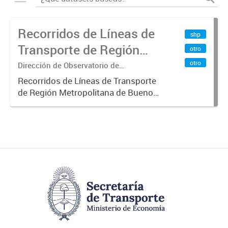
Recorridos de Líneas de
shp
Transporte de Región
otro
Metropolitana de
otro
Dirección de Observatorio de
Transporte, Estudio y Sistemas
Buenos Aires (RMBA)
Recorridos de Líneas de Transporte
de Región Metropolitana de Buenos
Aires (RMBA).-