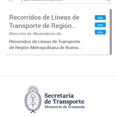
Recorridos de Líneas de
shp
Transporte de Región
otro
Metropolitana de
otro
Dirección de Observatorio de
Transporte, Estudio y Sistemas
Buenos Aires (RMBA)
Recorridos de Líneas de Transporte
de Región Metropolitana de Buenos
Aires (RMBA).-