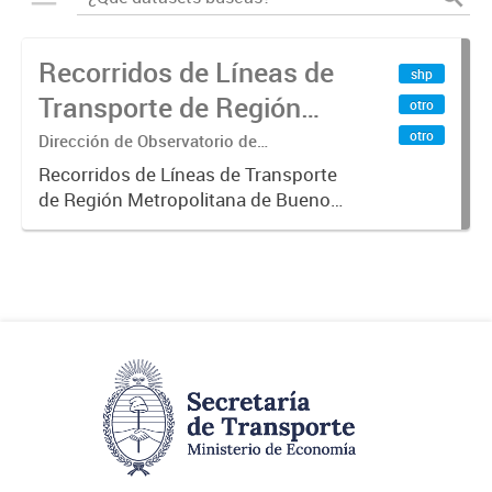
Recorridos de Líneas de
shp
Transporte de Región
otro
Metropolitana de
otro
Dirección de Observatorio de
Transporte, Estudio y Sistemas
Buenos Aires (RMBA)
Recorridos de Líneas de Transporte
de Región Metropolitana de Buenos
Aires (RMBA).-