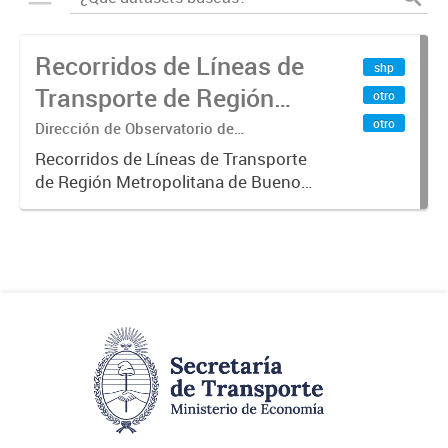
Recorridos de Líneas de
shp
Transporte de Región
otro
Metropolitana de
otro
Dirección de Observatorio de
Transporte, Estudio y Sistemas
Buenos Aires (RMBA)
Recorridos de Líneas de Transporte
de Región Metropolitana de Buenos
Aires (RMBA).-