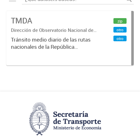
TMDA
zip
Dirección de Observatorio Nacional de
otro
Transporte
otro
Tránsito medio diario de las rutas
nacionales de la República
Argentina. Relevado por la
Dirección Nacional de Vialidad. Año
2017.