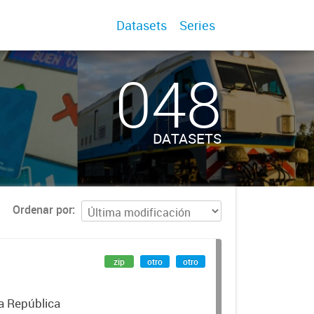
Datasets
Series
048
DATASETS
Ordenar por
zip
otro
otro
la República