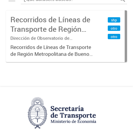
Recorridos de Líneas de
shp
Transporte de Región
otro
Metropolitana de
otro
Dirección de Observatorio de
Transporte, Estudio y Sistemas
Buenos Aires (RMBA)
Recorridos de Líneas de Transporte
de Región Metropolitana de Buenos
Aires (RMBA).-