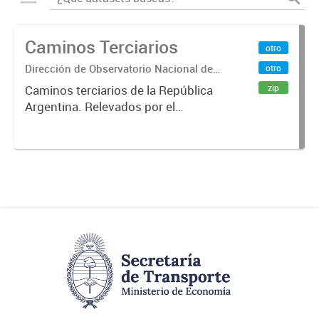
Caminos Terciarios
otro
Dirección de Observatorio Nacional de
otro
Transporte
zip
Caminos terciarios de la República
Argentina. Relevados por el
Instituto Geográfico Nacional. Año
2016.