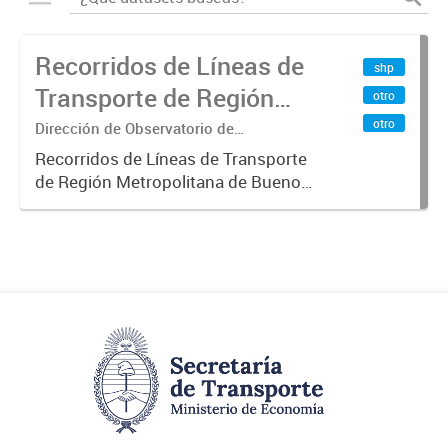
Recorridos de Líneas de
shp
Transporte de Región
otro
Metropolitana de
otro
Dirección de Observatorio de
Transporte, Estudio y Sistemas
Buenos Aires (RMBA)
Recorridos de Líneas de Transporte
de Región Metropolitana de Buenos
Aires (RMBA).-