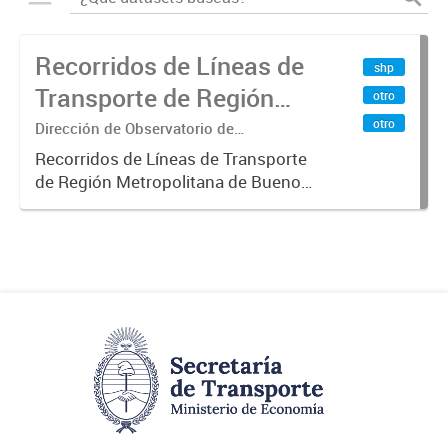
Recorridos de Líneas de
shp
Transporte de Región
otro
Metropolitana de
otro
Dirección de Observatorio de
Transporte, Estudio y Sistemas
Buenos Aires (RMBA)
Recorridos de Líneas de Transporte
de Región Metropolitana de Buenos
Aires (RMBA).-