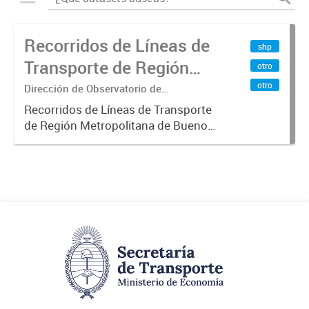
Recorridos de Líneas de
shp
Transporte de Región
otro
Metropolitana de
otro
Dirección de Observatorio de
Transporte, Estudio y Sistemas
Buenos Aires (RMBA)
Recorridos de Líneas de Transporte
de Región Metropolitana de Buenos
Aires (RMBA).-