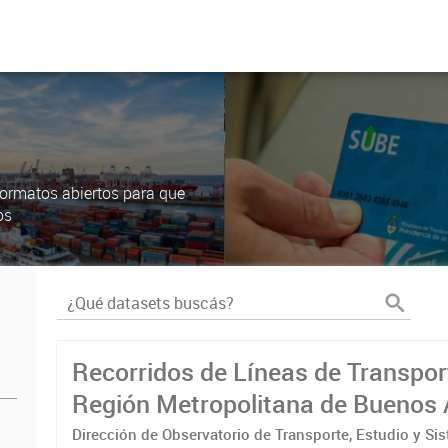
ormatos abiertos para que
os
Recorridos de Líneas de Transpor
Región Metropolitana de Buenos 
(RMBA)
Dirección de Observatorio de Transporte, Estudio y Si