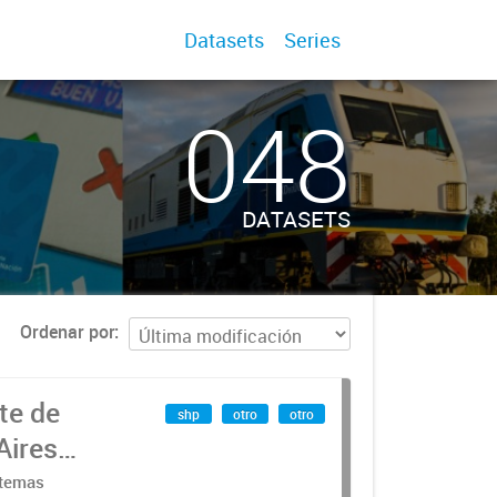
Datasets
Series
048
DATASETS
Ordenar por
te de
shp
otro
otro
Aires
stemas