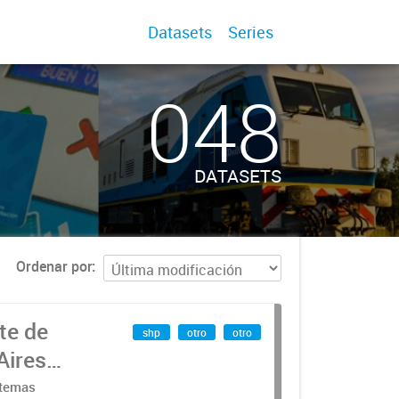
Datasets
Series
048
DATASETS
Ordenar por
te de
shp
otro
otro
Aires
stemas