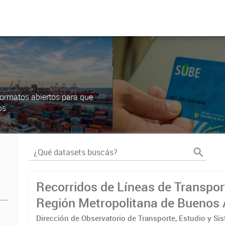
ormatos abiertos para que
os
Recorridos de Líneas de Transpor
Región Metropolitana de Buenos 
(RMBA)
Dirección de Observatorio de Transporte, Estudio y Si