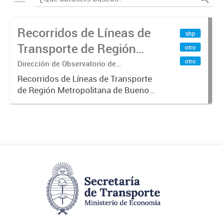
Recorridos de Líneas de
shp
Transporte de Región
otro
Metropolitana de
otro
Dirección de Observatorio de
Transporte, Estudio y Sistemas
Buenos Aires (RMBA)
Recorridos de Líneas de Transporte
de Región Metropolitana de Buenos
Aires (RMBA).-