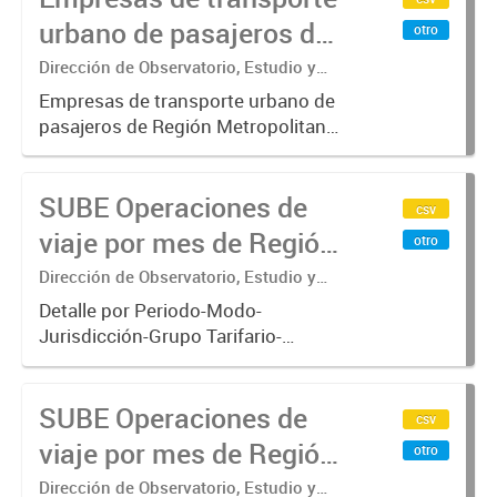
operan con SUBE .-
urbano de pasajeros de
otro
Región Metropolitana de
Dirección de Observatorio, Estudio y
Sistemas – Ministerio de Transporte
Buenos Aires - SUBE
Empresas de transporte urbano de
pasajeros de Región Metropolitana
de Buenos Aires incluyendo trenes,
subterráneo, pre metro y colectivos.
SUBE Operaciones de
Empresas que operan con
csv
SUBE_x000D_ .-
viaje por mes de Región
otro
Metropolitana de
Dirección de Observatorio, Estudio y
Sistemas – Ministerio de Transporte
Buenos Aires, agregado
Detalle por Periodo-Modo-
Jurisdicción-Grupo Tarifario-
Empresa-Línea. Datos de
operaciones de viajes del sistema
SUBE Operaciones de
único de boleto electrónico(SUBE)
csv
para el periodo registrado desde
viaje por mes de Región
otro
01/01/2013 hasta...
Metropolitana de
Dirección de Observatorio, Estudio y