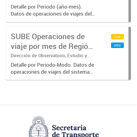
Sistemas – Ministerio de Transporte
Buenos Aires, agregado
Detalle por Periodo (año-mes).
Datos de operaciones de viajes del
por Mes
sistema único de boleto
electrónico(SUBE) para el periodo
SUBE Operaciones de
registrado desde 01/01/2013 hasta
csv
31/10/2019 para líneas de
viaje por mes de Región
otro
transporte...
Metropolitana de
Dirección de Observatorio, Estudio y
Sistemas – Ministerio de Transporte
Buenos Aires, agregado
Detalle por Periodo-Modo. Datos de
operaciones de viajes del sistema
por Periodo-Modo
único de boleto electrónico(SUBE)
para el periodo registrado desde
01/01/2013 hasta 30/06/2019 para
líneas de transporte urbano...