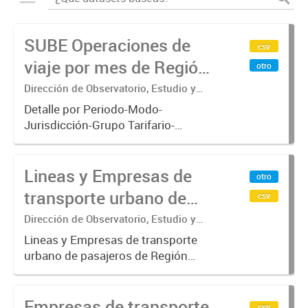
SUBE Operaciones de
csv
viaje por mes de Región
otro
Metropolitana de
Dirección de Observatorio, Estudio y
Sistemas – Ministerio de Transporte
Buenos Aires
Detalle por Periodo-Modo-
Jurisdicción-Grupo Tarifario-
Empresa-Línea-Tipo de
Pasaje.x000D Datos de operaciones
Lineas y Empresas de
de viajes del sistema único de
otro
boleto electrónico(SUBE) para el
transporte urbano de
csv
periodo registrado...
pasajeros de Región
Dirección de Observatorio, Estudio y
Sistemas – Ministerio de Transporte
Metropolitana de
Lineas y Empresas de transporte
urbano de pasajeros de Región
Buenos Aires - SUBE
Metropolitana de Buenos Aires
incluyendo trenes, subterráneo, pre
Empresas de transporte
metro y colectivos. Empresas que
csv