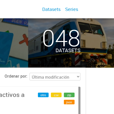
Datasets
Series
048
DATASETS
Ordenar por
activos a
otro
csv
zip
json