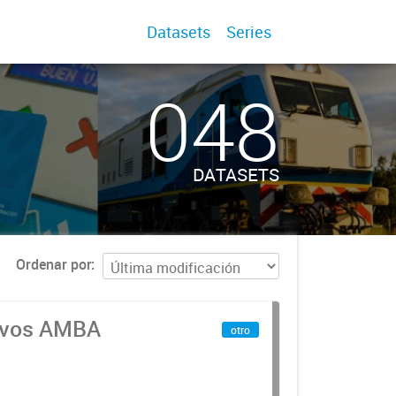
Datasets
Series
048
DATASETS
Ordenar por
tivos AMBA
otro