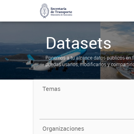
Datasets
Ponemos a tu alcance datos públicos en f
puedas usarlos, modificarlos y compartirl
Temas
Organizaciones