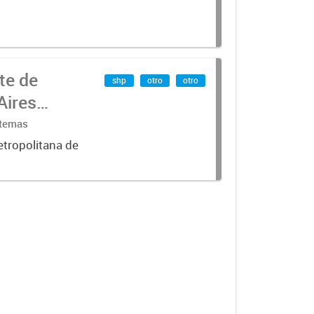
te de
shp
otro
otro
Aires
stemas
etropolitana de