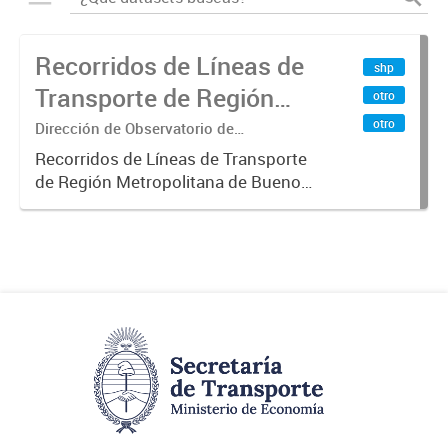
Recorridos de Líneas de
shp
Transporte de Región
otro
Metropolitana de
otro
Dirección de Observatorio de
Transporte, Estudio y Sistemas
Buenos Aires (RMBA)
Recorridos de Líneas de Transporte
de Región Metropolitana de Buenos
Aires (RMBA).-