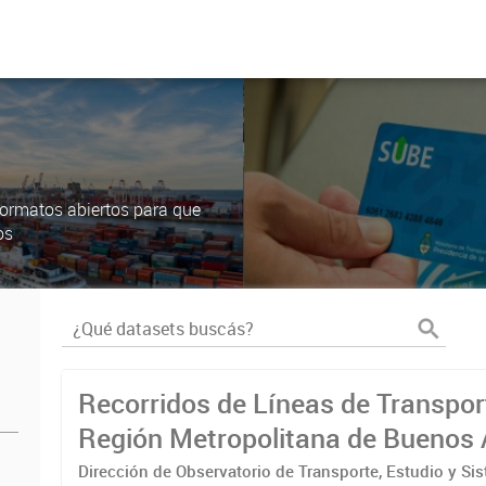
ormatos abiertos para que
os
Recorridos de Líneas de Transpor
Región Metropolitana de Buenos 
(RMBA)
Dirección de Observatorio de Transporte, Estudio y Si