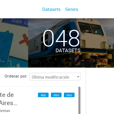
Datasets
Series
048
DATASETS
Ordenar por
te de
shp
otro
otro
Aires
stemas