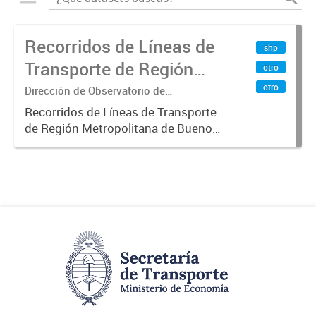
Recorridos de Líneas de
shp
Transporte de Región
otro
Metropolitana de
otro
Dirección de Observatorio de
Transporte, Estudio y Sistemas
Buenos Aires (RMBA)
Recorridos de Líneas de Transporte
de Región Metropolitana de Buenos
Aires (RMBA).-