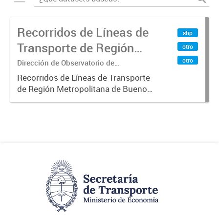
Recorridos de Líneas de
shp
Transporte de Región
otro
Metropolitana de
otro
Dirección de Observatorio de
Transporte, Estudio y Sistemas
Buenos Aires (RMBA)
Recorridos de Líneas de Transporte
de Región Metropolitana de Buenos
Aires (RMBA).-