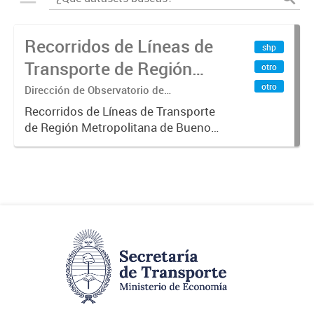
Recorridos de Líneas de
shp
Transporte de Región
otro
Metropolitana de
otro
Dirección de Observatorio de
Transporte, Estudio y Sistemas
Buenos Aires (RMBA)
Recorridos de Líneas de Transporte
de Región Metropolitana de Buenos
Aires (RMBA).-