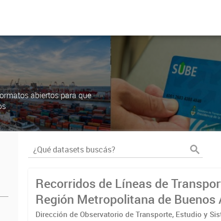
ormatos abiertos para que
os
Recorridos de Líneas de Transpor
Región Metropolitana de Buenos 
(RMBA)
Dirección de Observatorio de Transporte, Estudio y Si