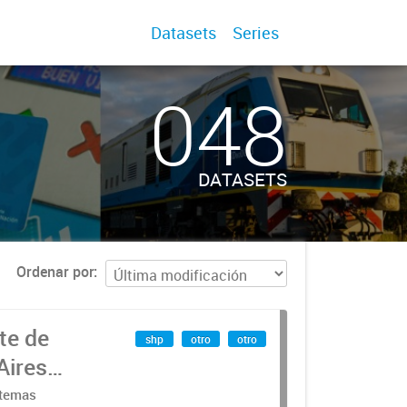
Datasets
Series
048
DATASETS
Ordenar por
te de
shp
otro
otro
Aires
stemas