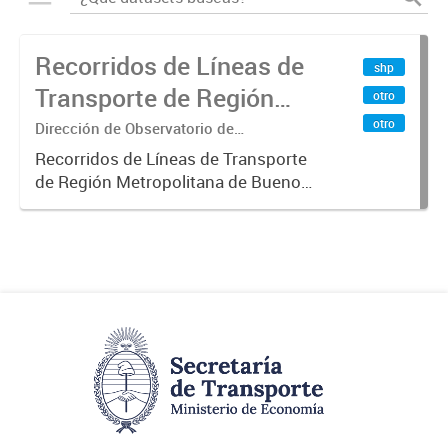
Recorridos de Líneas de
shp
Transporte de Región
otro
Metropolitana de
otro
Dirección de Observatorio de
Transporte, Estudio y Sistemas
Buenos Aires (RMBA)
Recorridos de Líneas de Transporte
de Región Metropolitana de Buenos
Aires (RMBA).-