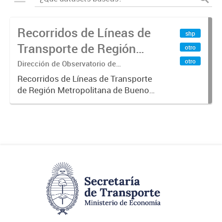
Recorridos de Líneas de
shp
Transporte de Región
otro
Metropolitana de
otro
Dirección de Observatorio de
Transporte, Estudio y Sistemas
Buenos Aires (RMBA)
Recorridos de Líneas de Transporte
de Región Metropolitana de Buenos
Aires (RMBA).-