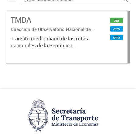
TMDA
zip
Dirección de Observatorio Nacional de
otro
Transporte
otro
Tránsito medio diario de las rutas
nacionales de la República
Argentina. Relevado por la
Dirección Nacional de Vialidad. Año
2017.