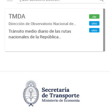
TMDA
zip
Dirección de Observatorio Nacional de
otro
Transporte
otro
Tránsito medio diario de las rutas
nacionales de la República
Argentina. Relevado por la
Dirección Nacional de Vialidad. Año
2017.