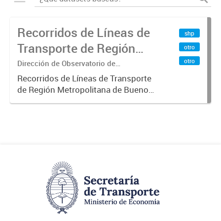
Recorridos de Líneas de
shp
Transporte de Región
otro
Metropolitana de
otro
Dirección de Observatorio de
Transporte, Estudio y Sistemas
Buenos Aires (RMBA)
Recorridos de Líneas de Transporte
de Región Metropolitana de Buenos
Aires (RMBA).-