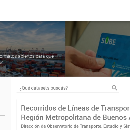
ormatos abiertos para que
os
Recorridos de Líneas de Transpor
Región Metropolitana de Buenos 
(RMBA)
Dirección de Observatorio de Transporte, Estudio y Si