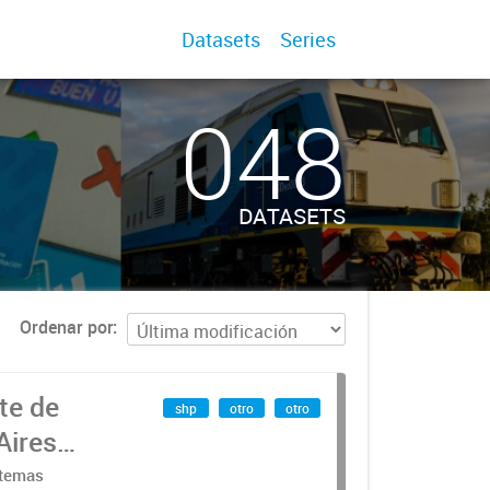
Datasets
Series
048
DATASETS
Ordenar por
te de
shp
otro
otro
Aires
stemas