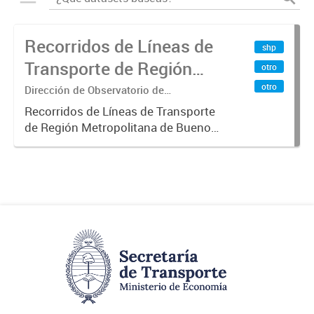
Recorridos de Líneas de
shp
Transporte de Región
otro
Metropolitana de
otro
Dirección de Observatorio de
Transporte, Estudio y Sistemas
Buenos Aires (RMBA)
Recorridos de Líneas de Transporte
de Región Metropolitana de Buenos
Aires (RMBA).-