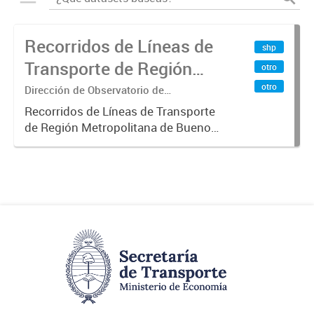
Recorridos de Líneas de
shp
Transporte de Región
otro
Metropolitana de
otro
Dirección de Observatorio de
Transporte, Estudio y Sistemas
Buenos Aires (RMBA)
Recorridos de Líneas de Transporte
de Región Metropolitana de Buenos
Aires (RMBA).-