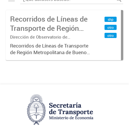
Recorridos de Líneas de
shp
Transporte de Región
otro
Metropolitana de
otro
Dirección de Observatorio de
Transporte, Estudio y Sistemas
Buenos Aires (RMBA)
Recorridos de Líneas de Transporte
de Región Metropolitana de Buenos
Aires (RMBA).-