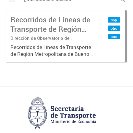
Recorridos de Líneas de
shp
Transporte de Región
otro
Metropolitana de
otro
Dirección de Observatorio de
Transporte, Estudio y Sistemas
Buenos Aires (RMBA)
Recorridos de Líneas de Transporte
de Región Metropolitana de Buenos
Aires (RMBA).-