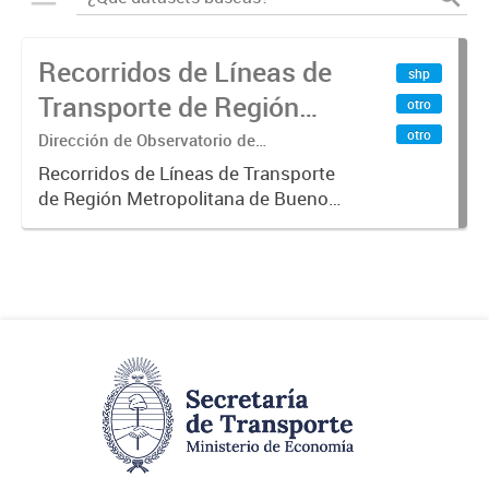
Recorridos de Líneas de
shp
Transporte de Región
otro
Metropolitana de
otro
Dirección de Observatorio de
Transporte, Estudio y Sistemas
Buenos Aires (RMBA)
Recorridos de Líneas de Transporte
de Región Metropolitana de Buenos
Aires (RMBA).-