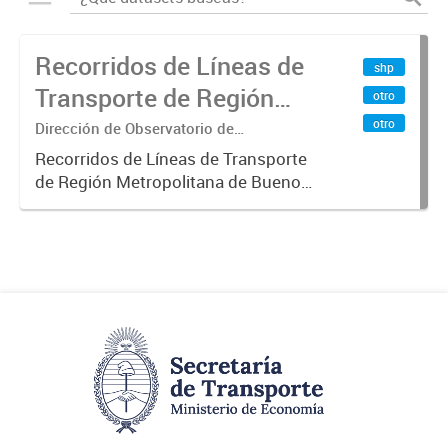
Recorridos de Líneas de
shp
Transporte de Región
otro
Metropolitana de
otro
Dirección de Observatorio de
Transporte, Estudio y Sistemas
Buenos Aires (RMBA)
Recorridos de Líneas de Transporte
de Región Metropolitana de Buenos
Aires (RMBA).-