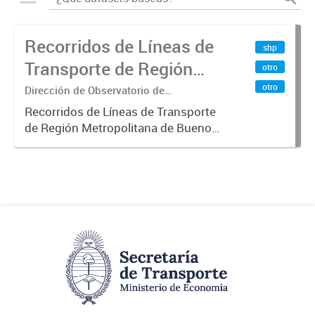
Recorridos de Líneas de
shp
Transporte de Región
otro
Metropolitana de
otro
Dirección de Observatorio de
Transporte, Estudio y Sistemas
Buenos Aires (RMBA)
Recorridos de Líneas de Transporte
de Región Metropolitana de Buenos
Aires (RMBA).-