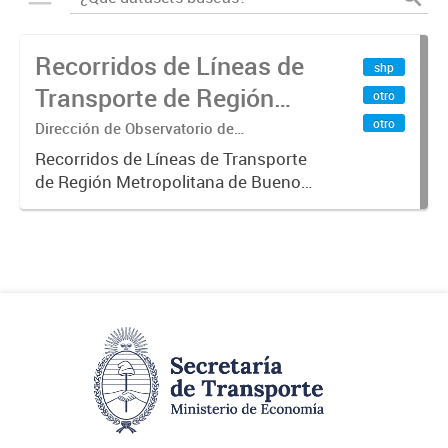
Recorridos de Líneas de
shp
Transporte de Región
otro
Metropolitana de
otro
Dirección de Observatorio de
Transporte, Estudio y Sistemas
Buenos Aires (RMBA)
Recorridos de Líneas de Transporte
de Región Metropolitana de Buenos
Aires (RMBA).-