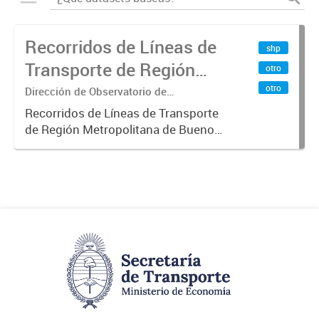
Recorridos de Líneas de
shp
Transporte de Región
otro
Metropolitana de
otro
Dirección de Observatorio de
Transporte, Estudio y Sistemas
Buenos Aires (RMBA)
Recorridos de Líneas de Transporte
de Región Metropolitana de Buenos
Aires (RMBA).-