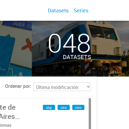
Datasets
Series
048
DATASETS
Ordenar por
te de
shp
otro
otro
Aires
stemas