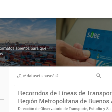
ormatos abiertos para que
os
Recorridos de Líneas de Transpor
Región Metropolitana de Buenos 
(RMBA)
Dirección de Observatorio de Transporte, Estudio y Si