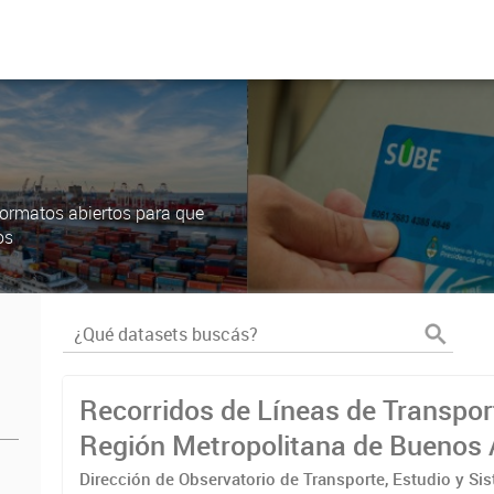
ormatos abiertos para que
os
Recorridos de Líneas de Transpor
Región Metropolitana de Buenos 
(RMBA)
Dirección de Observatorio de Transporte, Estudio y Si