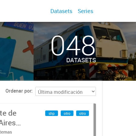
Datasets
Series
048
DATASETS
Ordenar por
te de
shp
otro
otro
Aires
stemas