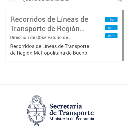
Recorridos de Líneas de
shp
Transporte de Región
otro
Metropolitana de
otro
Dirección de Observatorio de
Transporte, Estudio y Sistemas
Buenos Aires (RMBA)
Recorridos de Líneas de Transporte
de Región Metropolitana de Buenos
Aires (RMBA).-